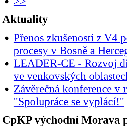
>>
Aktuality
Přenos zkušeností z V4 p
procesy v Bosně a Herce
LEADER-CE - Rozvoj dig
ve venkovských oblastec
Závěrečná konference v r
"Spolupráce se vyplácí!"
CpKP východní Morava p