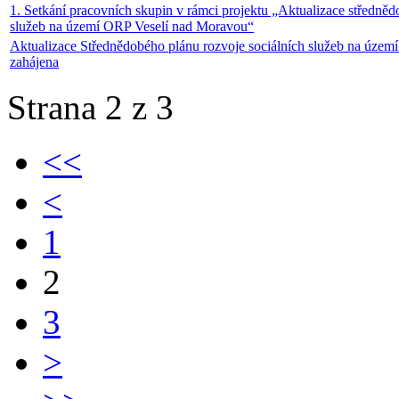
1. Setkání pracovních skupin v rámci projektu „Aktualizace středněd
služeb na území ORP Veselí nad Moravou“
Aktualizace Střednědobého plánu rozvoje sociálních služeb na úze
zahájena
Strana 2 z 3
<<
<
1
2
3
>