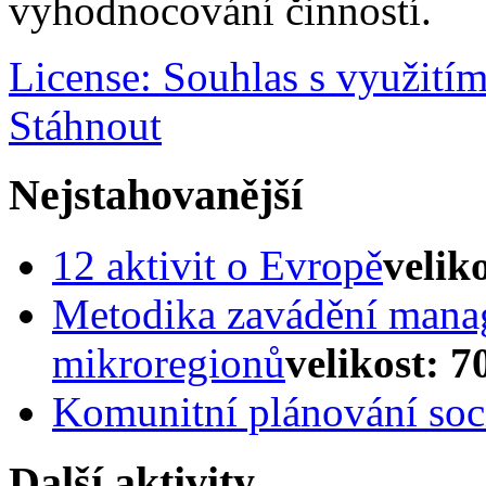
vyhodnocování činností.
License: Souhlas s využití
Stáhnout
Nejstahovanější
12 aktivit o Evropě
velik
Metodika zavádění mana
mikroregionů
velikost: 7
Komunitní plánování soci
Další aktivity