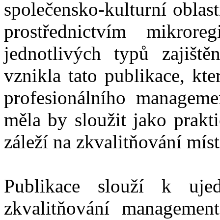
společensko-kulturní oblas
prostřednictvím mikror
jednotlivých typů zajišt
vznikla tato publikace, kt
profesionálního manageme
měla by sloužit jako prakt
záleží na zkvalitňování mís
Publikace slouží k uje
zkvalitňování managemen