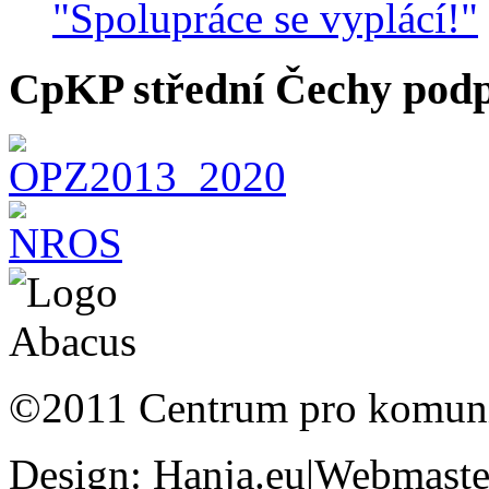
"Spolupráce se vyplácí!"
CpKP střední Čechy podp
©2011 Centrum pro komunit
Design: Hanja.eu|Webmaster