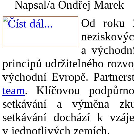
Napsal/a Ondřej Marek
Od roku 2
neziskovýc
a východní
principů udržitelného rozvoj
východní Evropě. Partner
team
. Klíčovou podpůrnou
setkávání a výměna zku
setkávání dochází k vzáj
v jednotlivých zemích.