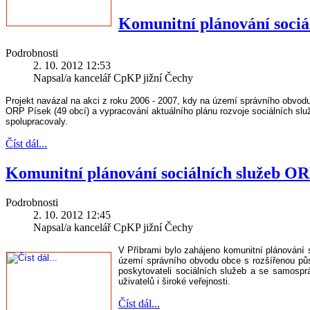
Komunitní plánování sociál
Podrobnosti
2. 10. 2012 12:53
Napsal/a kancelář CpKP jižní Čechy
Projekt navázal na akci z roku 2006 - 2007, kdy na území správního obvodu
ORP Písek (49 obcí) a vypracování aktuálního plánu rozvoje sociálních služe
spolupracovaly.
Číst dál...
Komunitní plánování sociálních služeb O
Podrobnosti
2. 10. 2012 12:45
Napsal/a kancelář CpKP jižní Čechy
V Příbrami bylo zahájeno komunitní plánování s
území správního obvodu obce s rozšířenou půs
poskytovateli sociálních služeb a se samosprá
uživatelů i široké veřejnosti.
Číst dál...