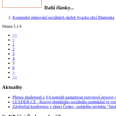
Další články...
Komunitní plánování sociálních služeb Svazku obcí Blatenska
Strana 5 z 6
<<
<
1
2
3
4
5
6
>
>>
Aktuality
Přenos zkušeností z V4 pomohl nastartovat rozvojové procesy
LEADER-CE - Rozvoj digitálního sociálního podnikání ve ven
Závěrečná konference v rámci Česko - polského projektu "Spol