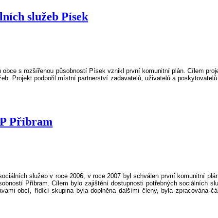
ních služeb Písek
 obce s rozšířenou působností Písek vznikl první komunitní plán. Cílem proj
b. Projekt podpořil místní partnerství zadavatelů, uživatelů a poskytovatelů s
RP Příbram
ociálních služeb v roce 2006, v roce 2007 byl schválen první komunitní plán
obností Příbram. Cílem bylo zajištění dostupnosti potřebných sociálních s
vami obcí, řídící skupina byla doplněna dalšími členy, byla zpracována čá