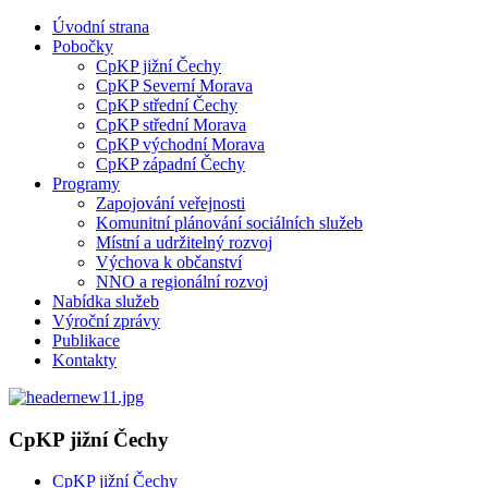
Úvodní strana
Pobočky
CpKP jižní Čechy
CpKP Severní Morava
CpKP střední Čechy
CpKP střední Morava
CpKP východní Morava
CpKP západní Čechy
Programy
Zapojování veřejnosti
Komunitní plánování sociálních služeb
Místní a udržitelný rozvoj
Výchova k občanství
NNO a regionální rozvoj
Nabídka služeb
Výroční zprávy
Publikace
Kontakty
CpKP jižní Čechy
CpKP jižní Čechy