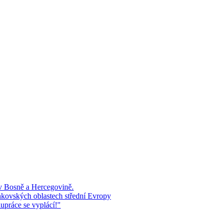
 v Bosně a Hercegovině.
kovských oblastech střední Evropy
upráce se vyplácí!"