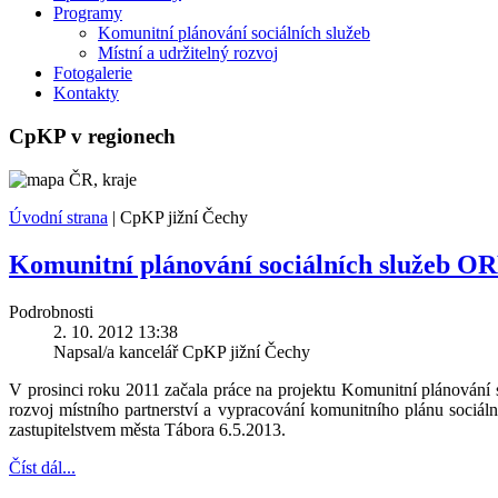
Programy
Komunitní plánování sociálních služeb
Místní a udržitelný rozvoj
Fotogalerie
Kontakty
CpKP v regionech
Úvodní strana
|
CpKP jižní Čechy
Komunitní plánování sociálních služeb O
Podrobnosti
2. 10. 2012 13:38
Napsal/a kancelář CpKP jižní Čechy
V prosinci roku 2011 začala práce na projektu Komunitní plánování 
rozvoj místního partnerství a vypracování komunitního plánu sociá
zastupitelstvem města Tábora 6.5.2013.
Číst dál...