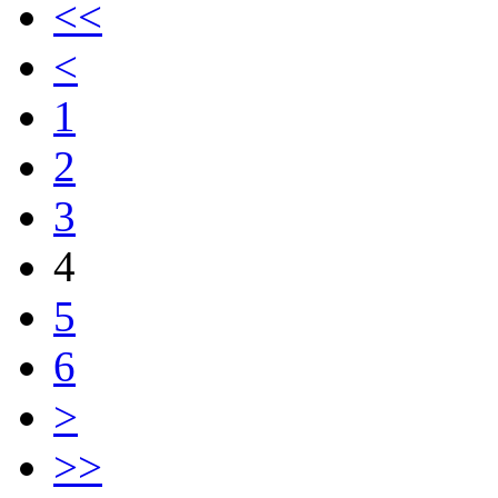
<<
<
1
2
3
4
5
6
>
>>